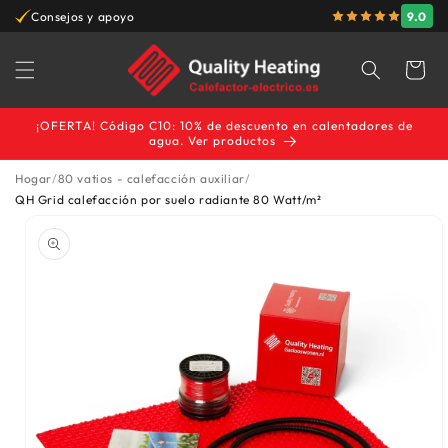
9.0
Consejos y apoyo
Garantía del mej
ectamente al contenido
Carrito
¡OFERTA! Código C10: 10% de descuento en calentadores de
agua. Ver productos
Hogar
80 vatios - calefacción auxiliar
QH Grid calefacción por suelo radiante 80 Watt/m²
e a la información del producto