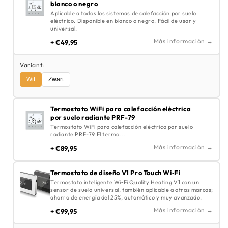
blanco o negro
Aplicable a todos los sistemas de calefacción por suelo
eléctrico. Disponible en blanco o negro. Fácil de usar y
universal.
Más información →
+ €49,95
Variant:
Wit
Zwart
Termostato WiFi para calefacción eléctrica
por suelo radiante PRF-79
Termostato WiFi para calefacción eléctrica por suelo
radiante PRF-79 El termo...
Más información →
+ €89,95
Termostato de diseño V1 Pro Touch Wi‑Fi
Termostato inteligente Wi‑Fi Quality Heating V1 con un
sensor de suelo universal, también aplicable a otras marcas;
ahorro de energía del 25%, automático y muy avanzado.
Más información →
+ €99,95