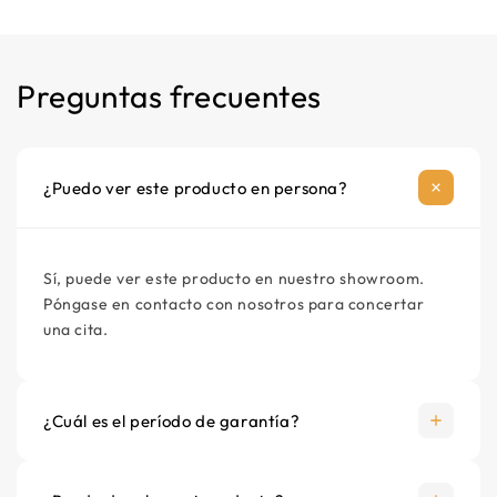
+
Instalación sencillo y rápido
Manual de instrucciones
−
Longueur fixe non extensible
Cable de alimentación
Preguntas frecuentes
Material de montaje opcional
¿Puedo ver este producto en persona?
Sí, puede ver este producto en nuestro showroom.
Póngase en contacto con nosotros para concertar
una cita.
¿Cuál es el período de garantía?