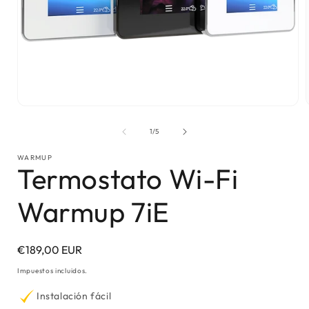
Abrir
elemento
multimedia
1
en
una
ventana
modal
de
1
/
5
WARMUP
Termostato Wi-Fi
Warmup 7iE
Precio
€189,00 EUR
habitual
Impuestos incluidos.
Instalación fácil