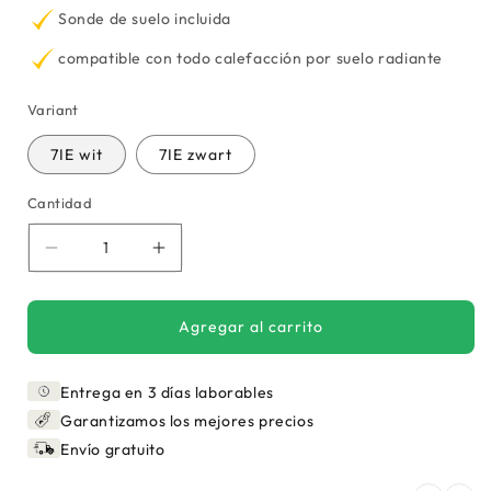
Sonde de suelo incluida
compatible con todo calefacción por suelo radiante
Variant
7IE wit
7IE zwart
Cantidad
Reducir
Aumentar
cantidad
cantidad
para
para
Termostato
Termostato
Agregar al carrito
Wi-
Wi-
Fi
Fi
Entrega en 3 días laborables
Warmup
Warmup
7iE
7iE
Garantizamos los mejores precios
Envío gratuito