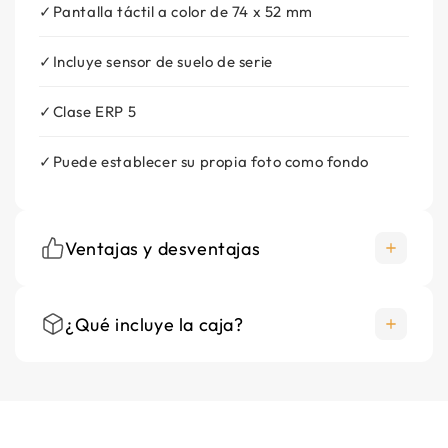
Pantalla táctil a color de 74 x 52 mm
Incluye sensor de suelo de serie
Clase ERP 5
Puede establecer su propia foto como fondo
Ventajas y desventajas
¿Qué incluye la caja?
+
Mesure précise de temperatura
+
compatible todos termostatos
Producto principal
+
cable de longitud suffisante