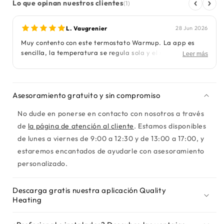
Lo que opinan nuestros clientes
(1)
L. Vaugrenier
28 Jun 2026
Muy contento con este termostato Warmup. La app es
sencilla, la temperatura se regula sola y el suelo está
Leer más
caliente al llegar a casa. El diseño también está muy
cuidado. Ya notamos una bajada del consumo, así que
compra acertada.
Asesoramiento gratuito y sin compromiso
No dude en ponerse en contacto con nosotros a través
de
la página de atención al cliente
. Estamos disponibles
de lunes a viernes de 9:00 a 12:30 y de 13:00 a 17:00, y
estaremos encantados de ayudarle con asesoramiento
personalizado.
Descarga gratis nuestra aplicación Quality
Heating