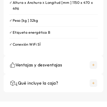
Altura x Anchura х Longitud [mm
]
1150 x 470 x
496
Peso [kg
]
32kg
Etiqueta energética
B
Conexión WiFi SÍ
Ventajas y desventajas
¿Qué incluye la caja?
+
Thermostat integrado automático
+
Protection fiable contra el gel
Producto principal
+
Instalación fácil sobre tuyaux