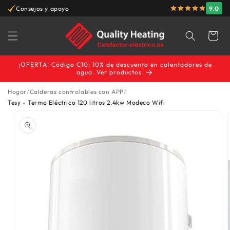
Ir
9.0
sejos y apoyo
Garantía del mejor preci
directamente
al contenido
Carrito
¡OFERTA! Código C10: 10% de descuento en calentadores de
agua. Ver productos
Hogar
Calderas controlables con APP
Ir
Tesy - Termo Eléctrico 120 litros 2.4kw Modeco Wifi
directamente
a la
información
del producto