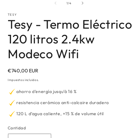
multimedia
de
1
/
4
1
en
TESY
una
Tesy - Termo Eléctrico
ventana
modal
120 litros 2.4kw
Modeco Wifi
Precio
€740,00 EUR
habitual
Impuestos incluidos.
ahorro d’energía jusqu’à 16 %
resistencia cerámica anti-calcaire duradero
120 L d’agua caliente, +15 % de volume útil
Cantidad