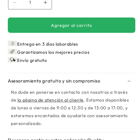
Reducir
Aumentar
cantidad
cantidad
para
para
Tesy
Tesy
Agregar al carrito
-
-
Termo
Termo
Entrega en 3 días laborables
Eléctrico
Eléctrico
120
120
Garantizamos los mejores precios
litros
litros
Envío gratuito
2.4kw
2.4kw
Modeco
Modeco
Wifi
Wifi
Asesoramiento gratuito y sin compromiso
No dude en ponerse en contacto con nosotros a través
de
la página de atención al cliente
. Estamos disponibles
de lunes a viernes de 9:00 a 12:30 y de 13:00 a 17:00, y
estaremos encantados de ayudarle con asesoramiento
personalizado.