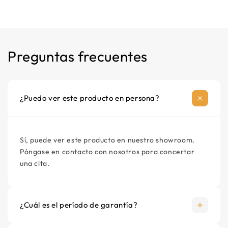
+
débil consumo eléctrico
Manual de instrucciones
−
Longueur à pedir sobre mide
Cable de alimentación
Preguntas frecuentes
Material de montaje opcional
¿Puedo ver este producto en persona?
Sí, puede ver este producto en nuestro showroom.
Póngase en contacto con nosotros para concertar
una cita.
¿Cuál es el período de garantía?