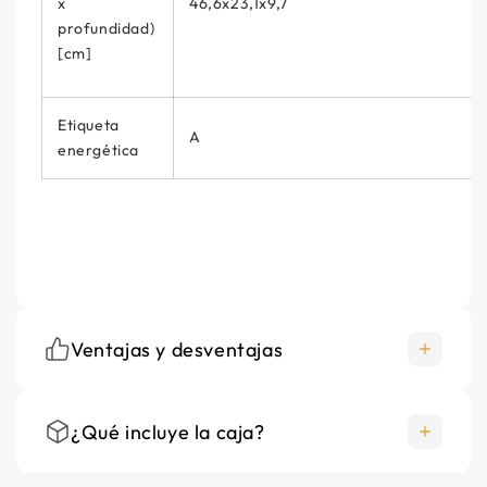
x
46,6x23,1x9,7
profundidad)
[cm]
Etiqueta
A
energética
Ventajas y desventajas
¿Qué incluye la caja?
+
producto de alta calidad
+
Instalación sencillo y rápido