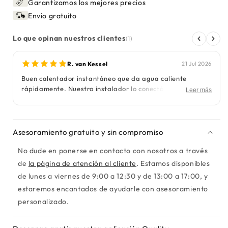
DBX
DBX
Garantizamos los mejores precios
21
21
Envío gratuito
kW
kW
Lo que opinan nuestros clientes
(1)
R. van Kessel
21 Jul 2026
Buen calentador instantáneo que da agua caliente
rápidamente. Nuestro instalador lo conectó a la toma
Leer más
trifásica y desde entonces todo funciona de forma
estable. Aparato compacto y buena capacidad para un
uso normal. Hasta ahora, muy satisfechos con el Clage.
Asesoramiento gratuito y sin compromiso
No dude en ponerse en contacto con nosotros a través
de
la página de atención al cliente
. Estamos disponibles
de lunes a viernes de 9:00 a 12:30 y de 13:00 a 17:00, y
estaremos encantados de ayudarle con asesoramiento
personalizado.