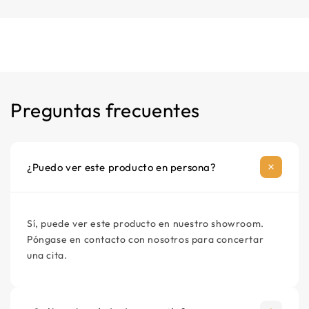
Producto principal
+
Garantie fabricant incluida
+
excelente rapport calidad-precio
Manual de instrucciones
−
Consulter instrucciones delantero montaje
Cable de alimentación
Preguntas frecuentes
Material de montaje opcional
¿Puedo ver este producto en persona?
Sí, puede ver este producto en nuestro showroom.
Póngase en contacto con nosotros para concertar
una cita.