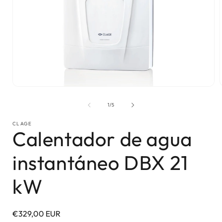
Abrir
elemento
multimedia
de
1
/
5
1
en
CLAGE
una
Calentador de agua
ventana
modal
instantáneo DBX 21
kW
Precio
€329,00 EUR