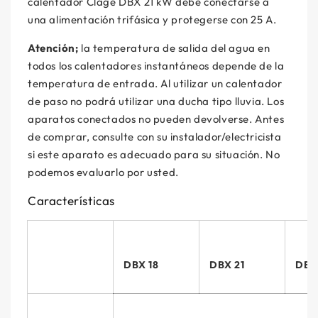
calentador Clage DBX 21 kW debe conectarse a
una alimentación trifásica y protegerse con 25 A.
Atención;
la temperatura de salida del agua en
todos los calentadores instantáneos depende de la
temperatura de entrada. Al utilizar un calentador
de paso no podrá utilizar una ducha tipo lluvia. Los
aparatos conectados no pueden devolverse. Antes
de comprar, consulte con su instalador/electricista
si este aparato es adecuado para su situación. No
podemos evaluarlo por usted.
Características
DBX 18
DBX 21
DBX