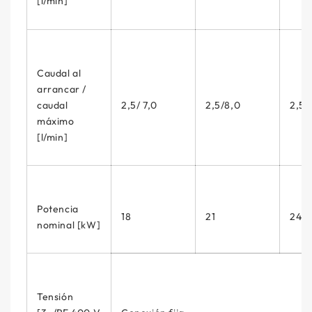
[l/min]
Caudal al
arrancar /
caudal
2,5/ 7,0
2,5/8,0
2,5/
máximo
[l/min]
Potencia
18
21
24
nominal [kW]
Tensión