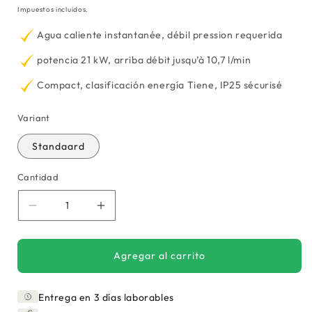
habitual
Impuestos incluidos.
Agua caliente instantanée, débil pression requerida
potencia 21 kW, arriba débit jusqu’à 10,7 l/min
Compact, clasificación energía Tiene, IP25 sécurisé
Variant
Standaard
Cantidad
Reducir
Aumentar
cantidad
cantidad
para
para
Calentador
Calentador
Agregar al carrito
de
de
agua
agua
Entrega en 3 días laborables
instantáneo
instantáneo