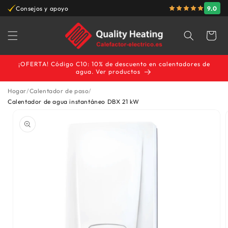
Ir
9.0
Consejos y apoyo
Garantía del mejo
directamente
al contenido
Carrito
¡OFERTA! Código C10: 10% de descuento en calentadores de
agua. Ver productos
Hogar
Calentador de paso
Ir
Calentador de agua instantáneo DBX 21 kW
directamente
a la
información
del producto