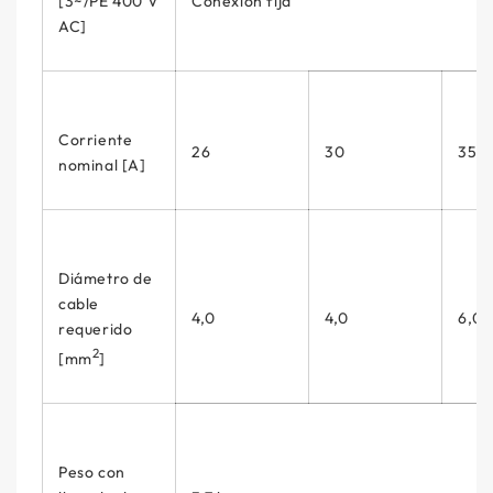
[3~/PE 400 V
Conexión fija
AC]
Corriente
26
30
35
nominal [A]
Diámetro de
cable
4,0
4,0
6,0
requerido
2
[mm
]
Peso con